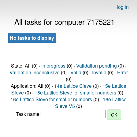
log in
All tasks for computer 7175221
No tasks to display
State: All (0) ·
In progress
(0) ·
Validation pending
(0) ·
Validation inconclusive
(0) ·
Valid
(0) ·
Invalid
(0) ·
Error
(0)
Application: All (0) ·
14e Lattice Sieve
(0) ·
15e Lattice
Sieve
(0) ·
15e Lattice Sieve for smaller numbers
(0) ·
16e Lattice Sieve for smaller numbers
(0) ·
16e Lattice
Sieve V5
(0)
Task name: