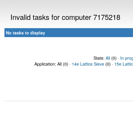
Invalid tasks for computer 7175218
No tasks to display
State:
All
(0) ·
In pro
Application: All (0) ·
14e Lattice Sieve
(0) ·
15e Latti