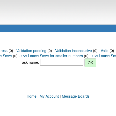
gress
(0) ·
Validation pending
(0) ·
Validation inconclusive
(0) ·
Valid
(0) ·
ce Sieve
(0) ·
15e Lattice Sieve for smaller numbers
(0) ·
16e Lattice Si
Task name:
Home
|
My Account
|
Message Boards