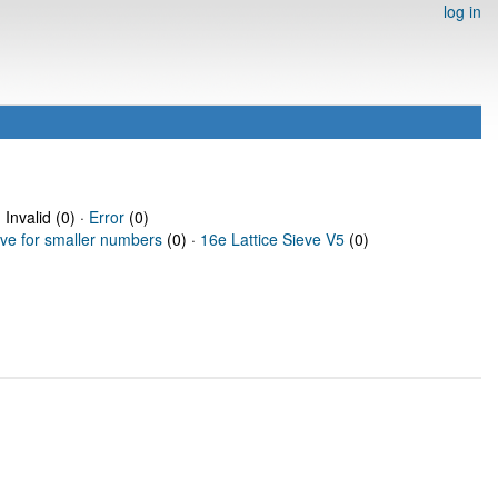
log in
 Invalid (0) ·
Error
(0)
eve for smaller numbers
(0) ·
16e Lattice Sieve V5
(0)