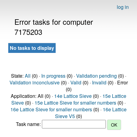
log in
Error tasks for computer
7175203
No tasks to display
State:
All
(0) ·
In progress
(0) ·
Validation pending
(0) ·
Validation inconclusive
(0) ·
Valid
(0) ·
Invalid
(0) · Error
(0)
Application: All (0) ·
14e Lattice Sieve
(0) ·
15e Lattice
Sieve
(0) ·
15e Lattice Sieve for smaller numbers
(0) ·
16e Lattice Sieve for smaller numbers
(0) ·
16e Lattice
Sieve V5
(0)
Task name: