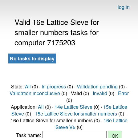
log in
Valid 16e Lattice Sieve for
smaller numbers tasks for
computer 7175203
No tasks to display
State:
All
(0) ·
In progress
(0) ·
Validation pending
(0) ·
Validation inconclusive
(0) · Valid (0) ·
Invalid
(0) ·
Error
(0)
Application:
All
(0) ·
14e Lattice Sieve
(0) ·
15e Lattice
Sieve
(0) ·
15e Lattice Sieve for smaller numbers
(0) ·
16e Lattice Sieve for smaller numbers (0) ·
16e Lattice
Sieve V5
(0)
Task name: