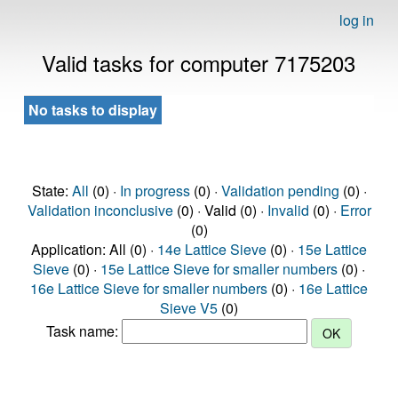
log in
Valid tasks for computer 7175203
No tasks to display
State:
All
(0) ·
In progress
(0) ·
Validation pending
(0) ·
Validation inconclusive
(0) · Valid (0) ·
Invalid
(0) ·
Error
(0)
Application: All (0) ·
14e Lattice Sieve
(0) ·
15e Lattice
Sieve
(0) ·
15e Lattice Sieve for smaller numbers
(0) ·
16e Lattice Sieve for smaller numbers
(0) ·
16e Lattice
Sieve V5
(0)
Task name: