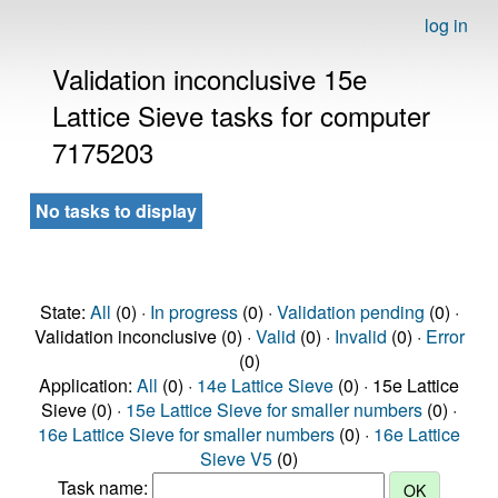
log in
Validation inconclusive 15e
Lattice Sieve tasks for computer
7175203
No tasks to display
State:
All
(0) ·
In progress
(0) ·
Validation pending
(0) ·
Validation inconclusive (0) ·
Valid
(0) ·
Invalid
(0) ·
Error
(0)
Application:
All
(0) ·
14e Lattice Sieve
(0) · 15e Lattice
Sieve (0) ·
15e Lattice Sieve for smaller numbers
(0) ·
16e Lattice Sieve for smaller numbers
(0) ·
16e Lattice
Sieve V5
(0)
Task name: