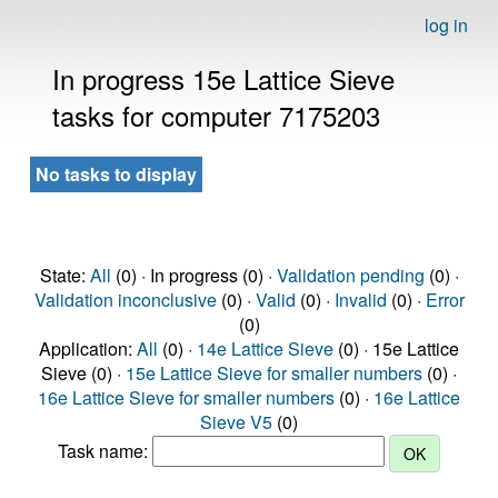
log in
In progress 15e Lattice Sieve
tasks for computer 7175203
No tasks to display
State:
All
(0) · In progress (0) ·
Validation pending
(0) ·
Validation inconclusive
(0) ·
Valid
(0) ·
Invalid
(0) ·
Error
(0)
Application:
All
(0) ·
14e Lattice Sieve
(0) · 15e Lattice
Sieve (0) ·
15e Lattice Sieve for smaller numbers
(0) ·
16e Lattice Sieve for smaller numbers
(0) ·
16e Lattice
Sieve V5
(0)
Task name: