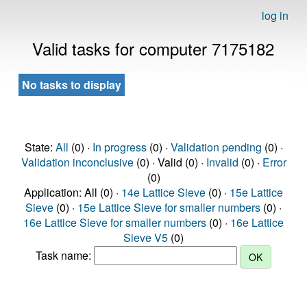
log in
Valid tasks for computer 7175182
No tasks to display
State:
All
(0) ·
In progress
(0) ·
Validation pending
(0) ·
Validation inconclusive
(0) · Valid (0) ·
Invalid
(0) ·
Error
(0)
Application: All (0) ·
14e Lattice Sieve
(0) ·
15e Lattice
Sieve
(0) ·
15e Lattice Sieve for smaller numbers
(0) ·
16e Lattice Sieve for smaller numbers
(0) ·
16e Lattice
Sieve V5
(0)
Task name: