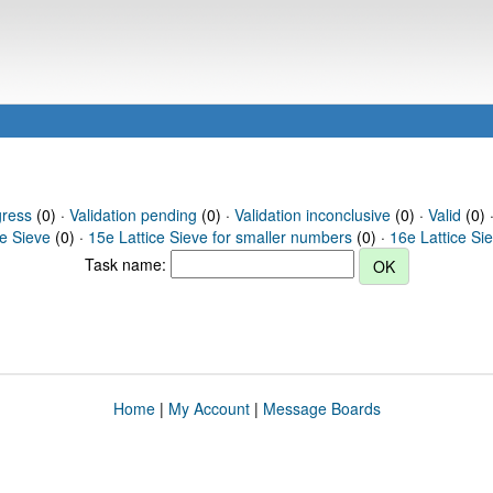
gress
(0) ·
Validation pending
(0) ·
Validation inconclusive
(0) ·
Valid
(0) ·
ce Sieve
(0) ·
15e Lattice Sieve for smaller numbers
(0) ·
16e Lattice Si
Task name:
Home
|
My Account
|
Message Boards