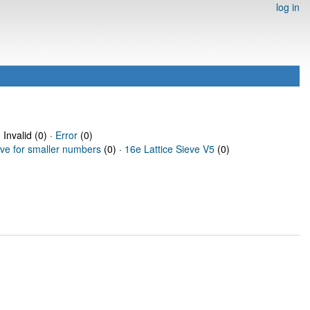
log in
 Invalid (0) ·
Error
(0)
eve for smaller numbers
(0) ·
16e Lattice Sieve V5
(0)