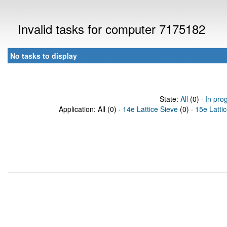
Invalid tasks for computer 7175182
No tasks to display
State:
All
(0) ·
In pro
Application: All (0) ·
14e Lattice Sieve
(0) ·
15e Latti