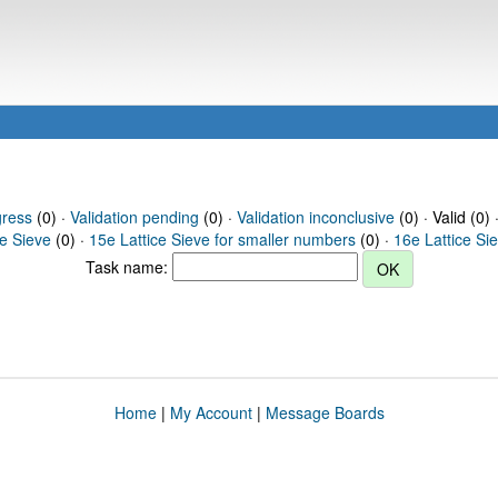
gress
(0) ·
Validation pending
(0) ·
Validation inconclusive
(0) · Valid (0) 
ce Sieve
(0) ·
15e Lattice Sieve for smaller numbers
(0) ·
16e Lattice Si
Task name:
Home
|
My Account
|
Message Boards