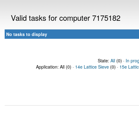
Valid tasks for computer 7175182
No tasks to display
State:
All
(0) ·
In pro
Application: All (0) ·
14e Lattice Sieve
(0) ·
15e Latti