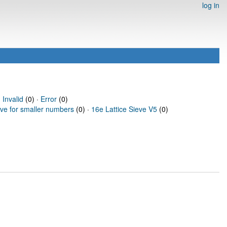
log in
·
Invalid
(0) ·
Error
(0)
eve for smaller numbers
(0) ·
16e Lattice Sieve V5
(0)