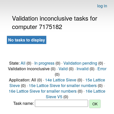
log in
Validation inconclusive tasks for
computer 7175182
No tasks to display
State:
All
(0) ·
In progress
(0) ·
Validation pending
(0) ·
Validation inconclusive (0) ·
Valid
(0) ·
Invalid
(0) ·
Error
(0)
Application: All (0) ·
14e Lattice Sieve
(0) ·
15e Lattice
Sieve
(0) ·
15e Lattice Sieve for smaller numbers
(0) ·
16e Lattice Sieve for smaller numbers
(0) ·
16e Lattice
Sieve V5
(0)
Task name: