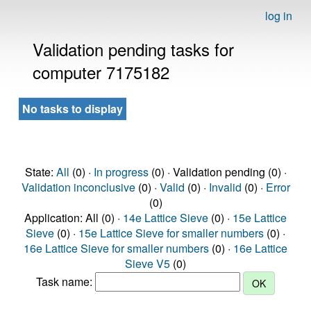
log in
Validation pending tasks for
computer 7175182
No tasks to display
State:
All
(0) ·
In progress
(0) · Validation pending (0) ·
Validation inconclusive
(0) ·
Valid
(0) ·
Invalid
(0) ·
Error
(0)
Application: All (0) ·
14e Lattice Sieve
(0) ·
15e Lattice
Sieve
(0) ·
15e Lattice Sieve for smaller numbers
(0) ·
16e Lattice Sieve for smaller numbers
(0) ·
16e Lattice
Sieve V5
(0)
Task name: