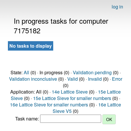
log in
In progress tasks for computer
7175182
No tasks to display
State:
All
(0) · In progress (0) ·
Validation pending
(0) ·
Validation inconclusive
(0) ·
Valid
(0) ·
Invalid
(0) ·
Error
(0)
Application: All (0) ·
14e Lattice Sieve
(0) ·
15e Lattice
Sieve
(0) ·
15e Lattice Sieve for smaller numbers
(0) ·
16e Lattice Sieve for smaller numbers
(0) ·
16e Lattice
Sieve V5
(0)
Task name: