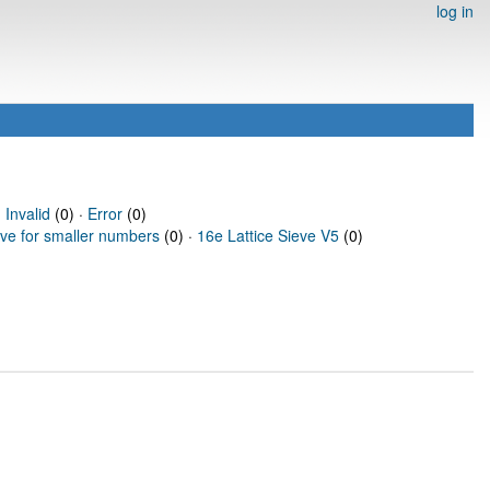
log in
·
Invalid
(0) ·
Error
(0)
eve for smaller numbers
(0) ·
16e Lattice Sieve V5
(0)