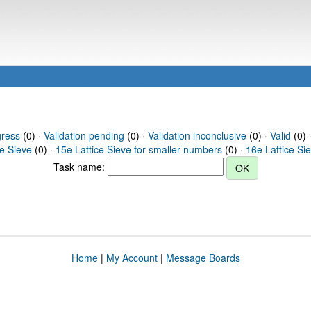
gress
(0) ·
Validation pending
(0) ·
Validation inconclusive
(0) ·
Valid
(0) 
ce Sieve
(0) ·
15e Lattice Sieve for smaller numbers
(0) ·
16e Lattice Si
Task name:
Home
|
My Account
|
Message Boards