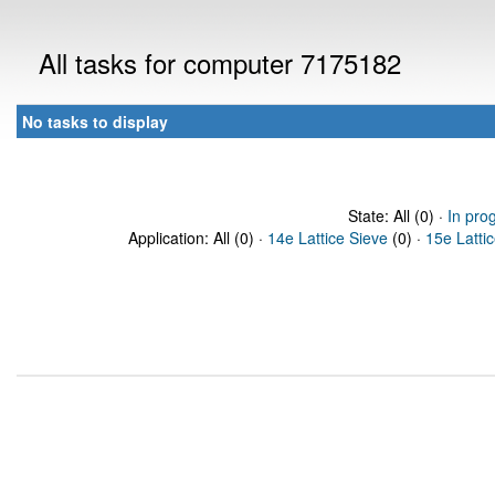
All tasks for computer 7175182
No tasks to display
State: All (0) ·
In pro
Application: All (0) ·
14e Lattice Sieve
(0) ·
15e Latti