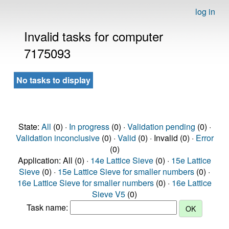
log in
Invalid tasks for computer
7175093
No tasks to display
State:
All
(0) ·
In progress
(0) ·
Validation pending
(0) ·
Validation inconclusive
(0) ·
Valid
(0) · Invalid (0) ·
Error
(0)
Application: All (0) ·
14e Lattice Sieve
(0) ·
15e Lattice
Sieve
(0) ·
15e Lattice Sieve for smaller numbers
(0) ·
16e Lattice Sieve for smaller numbers
(0) ·
16e Lattice
Sieve V5
(0)
Task name: