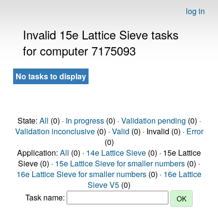
log in
Invalid 15e Lattice Sieve tasks
for computer 7175093
No tasks to display
State:
All
(0) ·
In progress
(0) ·
Validation pending
(0) ·
Validation inconclusive
(0) ·
Valid
(0) · Invalid (0) ·
Error
(0)
Application:
All
(0) ·
14e Lattice Sieve
(0) · 15e Lattice
Sieve (0) ·
15e Lattice Sieve for smaller numbers
(0) ·
16e Lattice Sieve for smaller numbers
(0) ·
16e Lattice
Sieve V5
(0)
Task name: