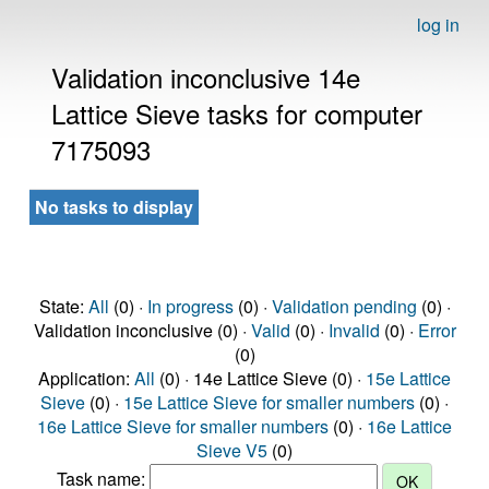
log in
Validation inconclusive 14e
Lattice Sieve tasks for computer
7175093
No tasks to display
State:
All
(0) ·
In progress
(0) ·
Validation pending
(0) ·
Validation inconclusive (0) ·
Valid
(0) ·
Invalid
(0) ·
Error
(0)
Application:
All
(0) · 14e Lattice Sieve (0) ·
15e Lattice
Sieve
(0) ·
15e Lattice Sieve for smaller numbers
(0) ·
16e Lattice Sieve for smaller numbers
(0) ·
16e Lattice
Sieve V5
(0)
Task name: