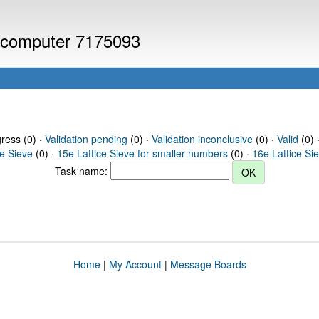
or computer 7175093
gress (0) ·
Validation pending
(0) ·
Validation inconclusive
(0) ·
Valid
(0) 
ce Sieve
(0) ·
15e Lattice Sieve for smaller numbers
(0) ·
16e Lattice Si
Task name:
Home
|
My Account
|
Message Boards