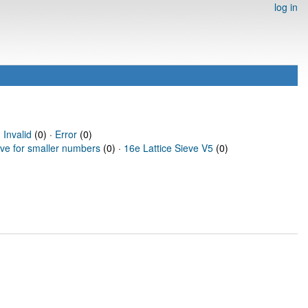
log in
·
Invalid
(0) ·
Error
(0)
eve for smaller numbers
(0) ·
16e Lattice Sieve V5
(0)