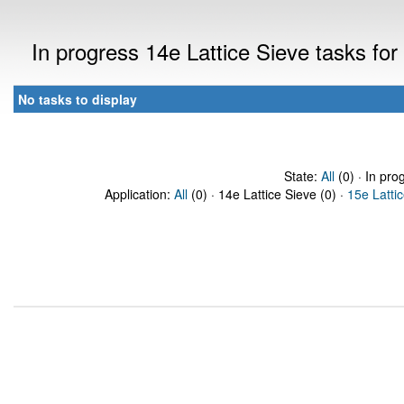
In progress 14e Lattice Sieve tasks f
No tasks to display
State:
All
(0) · In pro
Application:
All
(0) · 14e Lattice Sieve (0) ·
15e Latti