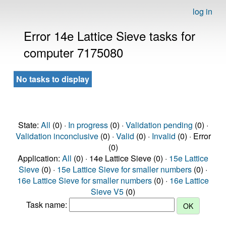
log in
Error 14e Lattice Sieve tasks for
computer 7175080
No tasks to display
State:
All
(0) ·
In progress
(0) ·
Validation pending
(0) ·
Validation inconclusive
(0) ·
Valid
(0) ·
Invalid
(0) · Error
(0)
Application:
All
(0) · 14e Lattice Sieve (0) ·
15e Lattice
Sieve
(0) ·
15e Lattice Sieve for smaller numbers
(0) ·
16e Lattice Sieve for smaller numbers
(0) ·
16e Lattice
Sieve V5
(0)
Task name: