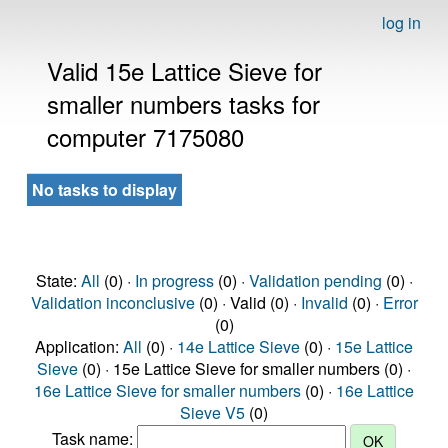
log in
Valid 15e Lattice Sieve for
smaller numbers tasks for
computer 7175080
No tasks to display
State:
All
(0) ·
In progress
(0) ·
Validation pending
(0) ·
Validation inconclusive
(0) · Valid (0) ·
Invalid
(0) ·
Error
(0)
Application:
All
(0) ·
14e Lattice Sieve
(0) ·
15e Lattice
Sieve
(0) · 15e Lattice Sieve for smaller numbers (0) ·
16e Lattice Sieve for smaller numbers
(0) ·
16e Lattice
Sieve V5
(0)
Task name: