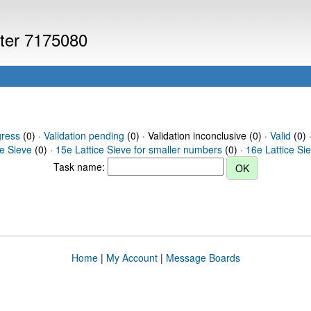
uter 7175080
gress
(0) ·
Validation pending
(0) · Validation inconclusive (0) ·
Valid
(0) 
ce Sieve
(0) ·
15e Lattice Sieve for smaller numbers
(0) ·
16e Lattice Si
Task name:
Home
|
My Account
|
Message Boards