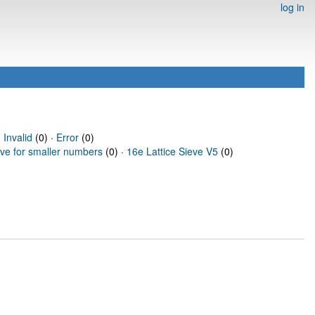
log in
·
Invalid
(0) ·
Error
(0)
eve for smaller numbers
(0) ·
16e Lattice Sieve V5
(0)