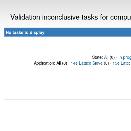
Validation inconclusive tasks for comp
No tasks to display
State:
All
(0) ·
In pro
Application: All (0) ·
14e Lattice Sieve
(0) ·
15e Latti