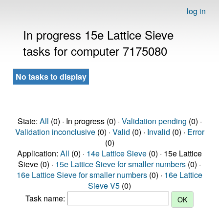
log in
In progress 15e Lattice Sieve
tasks for computer 7175080
No tasks to display
State:
All
(0) · In progress (0) ·
Validation pending
(0) ·
Validation inconclusive
(0) ·
Valid
(0) ·
Invalid
(0) ·
Error
(0)
Application:
All
(0) ·
14e Lattice Sieve
(0) · 15e Lattice
Sieve (0) ·
15e Lattice Sieve for smaller numbers
(0) ·
16e Lattice Sieve for smaller numbers
(0) ·
16e Lattice
Sieve V5
(0)
Task name: