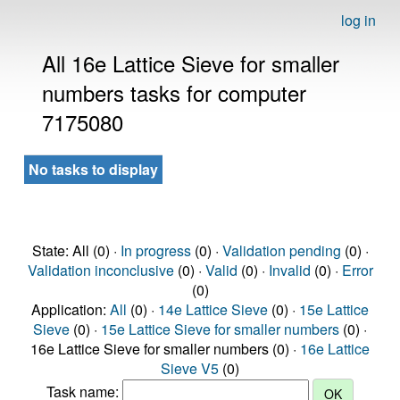
log in
All 16e Lattice Sieve for smaller
numbers tasks for computer
7175080
No tasks to display
State: All (0) ·
In progress
(0) ·
Validation pending
(0) ·
Validation inconclusive
(0) ·
Valid
(0) ·
Invalid
(0) ·
Error
(0)
Application:
All
(0) ·
14e Lattice Sieve
(0) ·
15e Lattice
Sieve
(0) ·
15e Lattice Sieve for smaller numbers
(0) ·
16e Lattice Sieve for smaller numbers (0) ·
16e Lattice
Sieve V5
(0)
Task name: