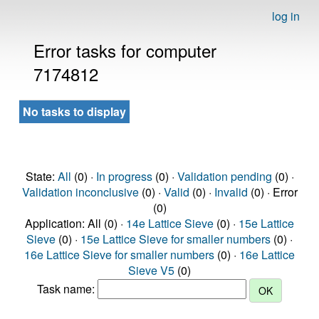
log in
Error tasks for computer
7174812
No tasks to display
State:
All
(0) ·
In progress
(0) ·
Validation pending
(0) ·
Validation inconclusive
(0) ·
Valid
(0) ·
Invalid
(0) · Error
(0)
Application: All (0) ·
14e Lattice Sieve
(0) ·
15e Lattice
Sieve
(0) ·
15e Lattice Sieve for smaller numbers
(0) ·
16e Lattice Sieve for smaller numbers
(0) ·
16e Lattice
Sieve V5
(0)
Task name: