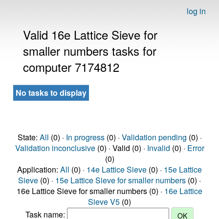
log in
Valid 16e Lattice Sieve for
smaller numbers tasks for
computer 7174812
No tasks to display
State:
All
(0) ·
In progress
(0) ·
Validation pending
(0) ·
Validation inconclusive
(0) · Valid (0) ·
Invalid
(0) ·
Error
(0)
Application:
All
(0) ·
14e Lattice Sieve
(0) ·
15e Lattice
Sieve
(0) ·
15e Lattice Sieve for smaller numbers
(0) ·
16e Lattice Sieve for smaller numbers (0) ·
16e Lattice
Sieve V5
(0)
Task name: