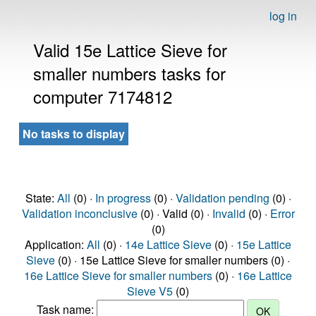
log in
Valid 15e Lattice Sieve for
smaller numbers tasks for
computer 7174812
No tasks to display
State:
All
(0) ·
In progress
(0) ·
Validation pending
(0) ·
Validation inconclusive
(0) · Valid (0) ·
Invalid
(0) ·
Error
(0)
Application:
All
(0) ·
14e Lattice Sieve
(0) ·
15e Lattice
Sieve
(0) · 15e Lattice Sieve for smaller numbers (0) ·
16e Lattice Sieve for smaller numbers
(0) ·
16e Lattice
Sieve V5
(0)
Task name: