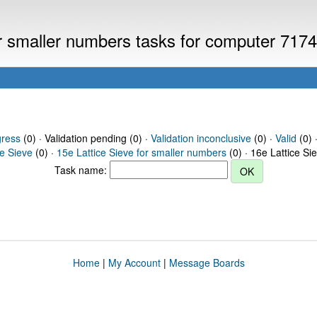
or smaller numbers tasks for computer 717
gress
(0) · Validation pending (0) ·
Validation inconclusive
(0) ·
Valid
(0) 
ce Sieve
(0) ·
15e Lattice Sieve for smaller numbers
(0) · 16e Lattice Si
Task name:
Home
|
My Account
|
Message Boards