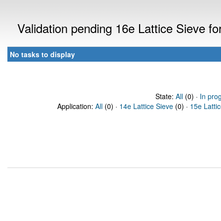
Validation pending 16e Lattice Sieve f
No tasks to display
State:
All
(0) ·
In pro
Application:
All
(0) ·
14e Lattice Sieve
(0) ·
15e Latti