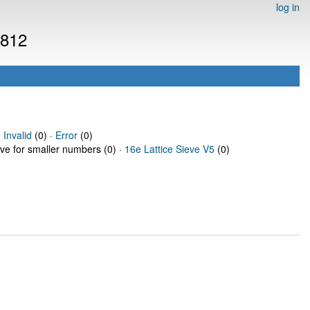
log in
4812
·
Invalid
(0) ·
Error
(0)
eve for smaller numbers (0) ·
16e Lattice Sieve V5
(0)