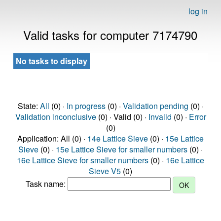
log in
Valid tasks for computer 7174790
No tasks to display
State:
All
(0) ·
In progress
(0) ·
Validation pending
(0) ·
Validation inconclusive
(0) · Valid (0) ·
Invalid
(0) ·
Error
(0)
Application: All (0) ·
14e Lattice Sieve
(0) ·
15e Lattice
Sieve
(0) ·
15e Lattice Sieve for smaller numbers
(0) ·
16e Lattice Sieve for smaller numbers
(0) ·
16e Lattice
Sieve V5
(0)
Task name: