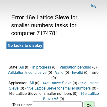
log in
Error 16e Lattice Sieve for
smaller numbers tasks for
computer 7174781
No tasks to display
State:
All
(0) ·
In progress
(0) ·
Validation pending
(0) ·
Validation inconclusive
(0) ·
Valid
(0) ·
Invalid
(0) · Error
(0)
Application:
All
(0) ·
14e Lattice Sieve
(0) ·
15e Lattice
Sieve
(0) ·
15e Lattice Sieve for smaller numbers
(0) ·
16e Lattice Sieve for smaller numbers (0) ·
16e Lattice
Sieve V5
(0)
Task name: