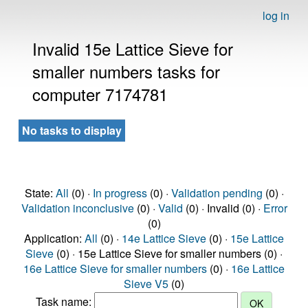
log in
Invalid 15e Lattice Sieve for
smaller numbers tasks for
computer 7174781
No tasks to display
State:
All
(0) ·
In progress
(0) ·
Validation pending
(0) ·
Validation inconclusive
(0) ·
Valid
(0) · Invalid (0) ·
Error
(0)
Application:
All
(0) ·
14e Lattice Sieve
(0) ·
15e Lattice
Sieve
(0) · 15e Lattice Sieve for smaller numbers (0) ·
16e Lattice Sieve for smaller numbers
(0) ·
16e Lattice
Sieve V5
(0)
Task name: