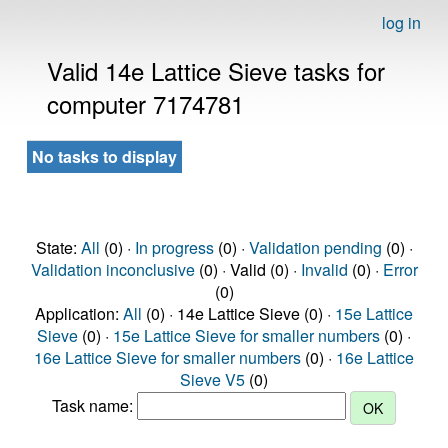
log in
Valid 14e Lattice Sieve tasks for
computer 7174781
No tasks to display
State:
All
(0) ·
In progress
(0) ·
Validation pending
(0) ·
Validation inconclusive
(0) · Valid (0) ·
Invalid
(0) ·
Error
(0)
Application:
All
(0) · 14e Lattice Sieve (0) ·
15e Lattice
Sieve
(0) ·
15e Lattice Sieve for smaller numbers
(0) ·
16e Lattice Sieve for smaller numbers
(0) ·
16e Lattice
Sieve V5
(0)
Task name: