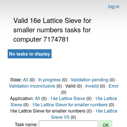
log in
Valid 16e Lattice Sieve for
smaller numbers tasks for
computer 7174781
No tasks to display
State:
All
(0) ·
In progress
(0) ·
Validation pending
(0) ·
Validation inconclusive
(0) · Valid (0) ·
Invalid
(0) ·
Error
(0)
Application:
All
(0) ·
14e Lattice Sieve
(0) ·
15e Lattice
Sieve
(0) ·
15e Lattice Sieve for smaller numbers
(0) ·
16e Lattice Sieve for smaller numbers (0) ·
16e Lattice
Sieve V5
(0)
Task name: