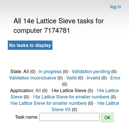
log in
All 14e Lattice Sieve tasks for
computer 7174781
No tasks to display
State: All (0) ·
In progress
(0) ·
Validation pending
(0) ·
Validation inconclusive
(0) ·
Valid
(0) ·
Invalid
(0) ·
Error
(0)
Application:
All
(0) · 14e Lattice Sieve (0) ·
15e Lattice
Sieve
(0) ·
15e Lattice Sieve for smaller numbers
(0) ·
16e Lattice Sieve for smaller numbers
(0) ·
16e Lattice
Sieve V5
(0)
Task name: