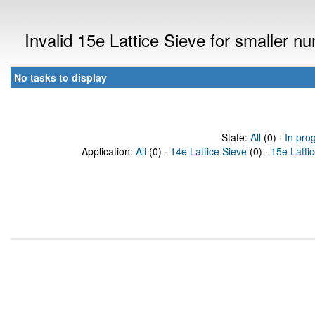
Invalid 15e Lattice Sieve for smaller 
No tasks to display
State:
All
(0) ·
In pro
Application:
All
(0) ·
14e Lattice Sieve
(0) ·
15e Latti