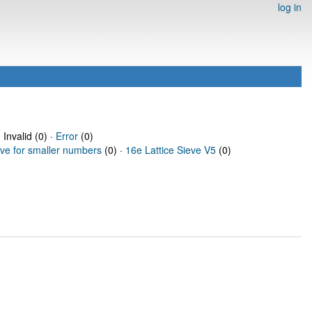
log in
 Invalid (0) ·
Error
(0)
eve for smaller numbers
(0) ·
16e Lattice Sieve V5
(0)