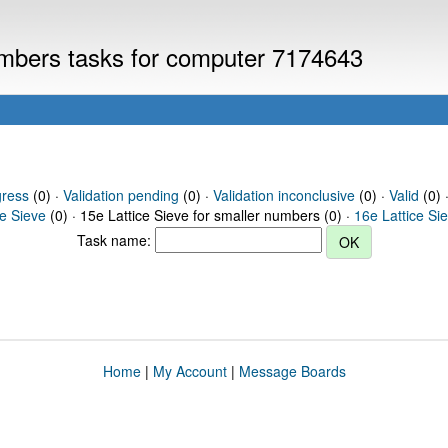
numbers tasks for computer 7174643
gress
(0) ·
Validation pending
(0) ·
Validation inconclusive
(0) ·
Valid
(0) ·
ce Sieve
(0) · 15e Lattice Sieve for smaller numbers (0) ·
16e Lattice Si
Task name:
Home
|
My Account
|
Message Boards