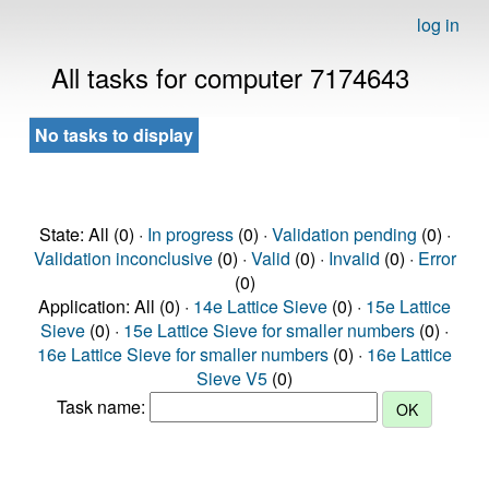
log in
All tasks for computer 7174643
No tasks to display
State: All (0) ·
In progress
(0) ·
Validation pending
(0) ·
Validation inconclusive
(0) ·
Valid
(0) ·
Invalid
(0) ·
Error
(0)
Application: All (0) ·
14e Lattice Sieve
(0) ·
15e Lattice
Sieve
(0) ·
15e Lattice Sieve for smaller numbers
(0) ·
16e Lattice Sieve for smaller numbers
(0) ·
16e Lattice
Sieve V5
(0)
Task name: