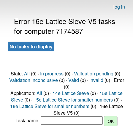
log in
Error 16e Lattice Sieve V5 tasks
for computer 7174587
No tasks to display
State:
All
(0) ·
In progress
(0) ·
Validation pending
(0) ·
Validation inconclusive
(0) ·
Valid
(0) ·
Invalid
(0) · Error
(0)
Application:
All
(0) ·
14e Lattice Sieve
(0) ·
15e Lattice
Sieve
(0) ·
15e Lattice Sieve for smaller numbers
(0) ·
16e Lattice Sieve for smaller numbers
(0) · 16e Lattice
Sieve V5 (0)
Task name: