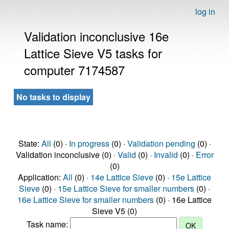
log in
Validation inconclusive 16e
Lattice Sieve V5 tasks for
computer 7174587
No tasks to display
State:
All
(0) ·
In progress
(0) ·
Validation pending
(0) ·
Validation inconclusive (0) ·
Valid
(0) ·
Invalid
(0) ·
Error
(0)
Application:
All
(0) ·
14e Lattice Sieve
(0) ·
15e Lattice
Sieve
(0) ·
15e Lattice Sieve for smaller numbers
(0) ·
16e Lattice Sieve for smaller numbers
(0) · 16e Lattice
Sieve V5 (0)
Task name: