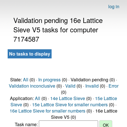
log in
Validation pending 16e Lattice
Sieve V5 tasks for computer
7174587
No tasks to display
State:
All
(0) ·
In progress
(0) · Validation pending (0) ·
Validation inconclusive
(0) ·
Valid
(0) ·
Invalid
(0) ·
Error
(0)
Application:
All
(0) ·
14e Lattice Sieve
(0) ·
15e Lattice
Sieve
(0) ·
15e Lattice Sieve for smaller numbers
(0) ·
16e Lattice Sieve for smaller numbers
(0) · 16e Lattice
Sieve V5 (0)
Task name: