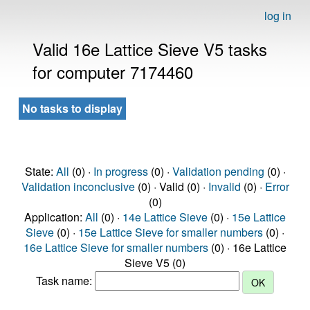
log in
Valid 16e Lattice Sieve V5 tasks
for computer 7174460
No tasks to display
State:
All
(0) ·
In progress
(0) ·
Validation pending
(0) ·
Validation inconclusive
(0) · Valid (0) ·
Invalid
(0) ·
Error
(0)
Application:
All
(0) ·
14e Lattice Sieve
(0) ·
15e Lattice
Sieve
(0) ·
15e Lattice Sieve for smaller numbers
(0) ·
16e Lattice Sieve for smaller numbers
(0) · 16e Lattice
Sieve V5 (0)
Task name: