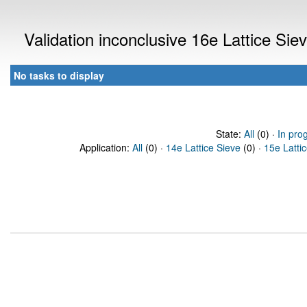
Validation inconclusive 16e Lattice Si
No tasks to display
State:
All
(0) ·
In pro
Application:
All
(0) ·
14e Lattice Sieve
(0) ·
15e Latti