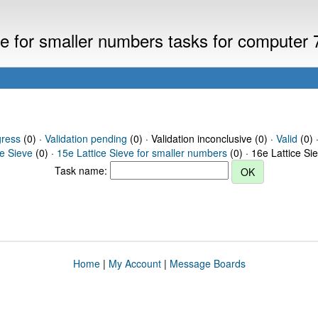
eve for smaller numbers tasks for computer
gress
(0) ·
Validation pending
(0) · Validation inconclusive (0) ·
Valid
(0) 
ce Sieve
(0) ·
15e Lattice Sieve for smaller numbers
(0) · 16e Lattice Si
Task name:
Home
|
My Account
|
Message Boards