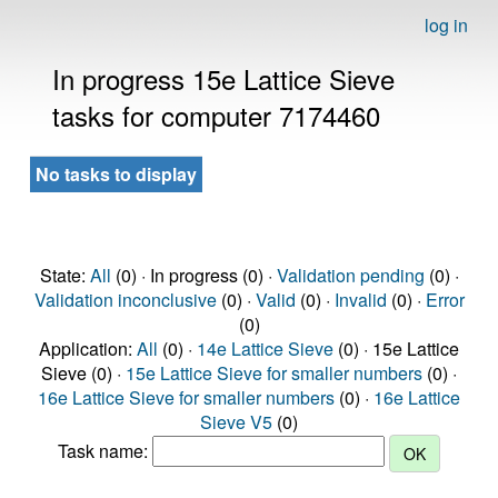
log in
In progress 15e Lattice Sieve
tasks for computer 7174460
No tasks to display
State:
All
(0) · In progress (0) ·
Validation pending
(0) ·
Validation inconclusive
(0) ·
Valid
(0) ·
Invalid
(0) ·
Error
(0)
Application:
All
(0) ·
14e Lattice Sieve
(0) · 15e Lattice
Sieve (0) ·
15e Lattice Sieve for smaller numbers
(0) ·
16e Lattice Sieve for smaller numbers
(0) ·
16e Lattice
Sieve V5
(0)
Task name: