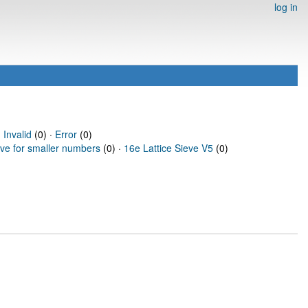
log in
·
Invalid
(0) ·
Error
(0)
eve for smaller numbers
(0) ·
16e Lattice Sieve V5
(0)