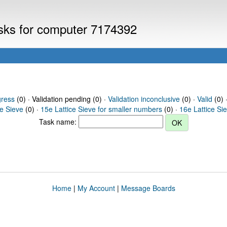
asks for computer 7174392
gress
(0) · Validation pending (0) ·
Validation inconclusive
(0) ·
Valid
(0) 
ce Sieve
(0) ·
15e Lattice Sieve for smaller numbers
(0) ·
16e Lattice Si
Task name:
Home
|
My Account
|
Message Boards