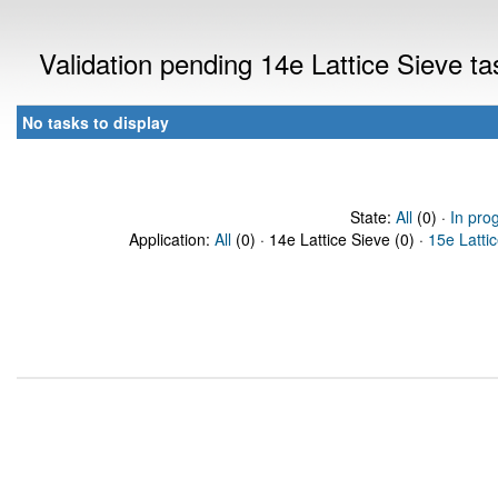
Validation pending 14e Lattice Sieve t
No tasks to display
State:
All
(0) ·
In pro
Application:
All
(0) · 14e Lattice Sieve (0) ·
15e Latti