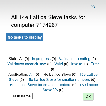
log in
All 14e Lattice Sieve tasks for
computer 7174267
No tasks to display
State: All (0) ·
In progress
(0) ·
Validation pending
(0) ·
Validation inconclusive
(0) ·
Valid
(0) ·
Invalid
(0) ·
Error
(0)
Application:
All
(0) · 14e Lattice Sieve (0) ·
15e Lattice
Sieve
(0) ·
15e Lattice Sieve for smaller numbers
(0) ·
16e Lattice Sieve for smaller numbers
(0) ·
16e Lattice
Sieve V5
(0)
Task name: