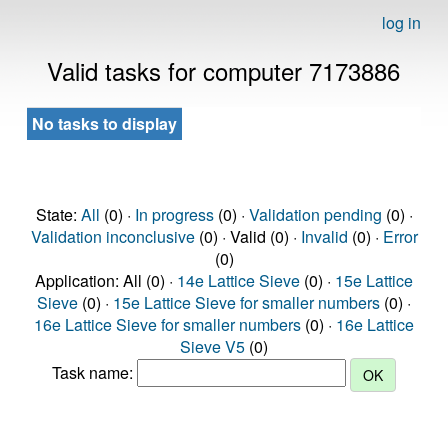
log in
Valid tasks for computer 7173886
No tasks to display
State:
All
(0) ·
In progress
(0) ·
Validation pending
(0) ·
Validation inconclusive
(0) · Valid (0) ·
Invalid
(0) ·
Error
(0)
Application: All (0) ·
14e Lattice Sieve
(0) ·
15e Lattice
Sieve
(0) ·
15e Lattice Sieve for smaller numbers
(0) ·
16e Lattice Sieve for smaller numbers
(0) ·
16e Lattice
Sieve V5
(0)
Task name: