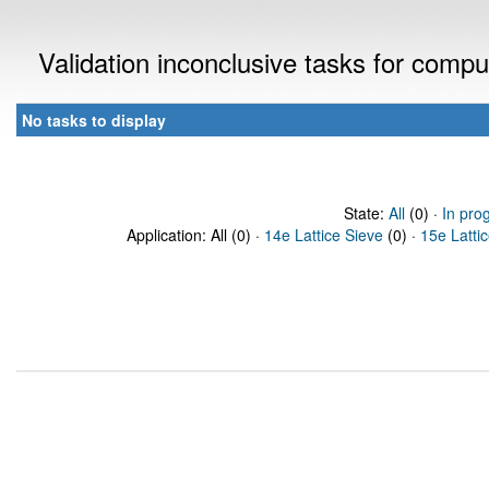
Validation inconclusive tasks for comp
No tasks to display
State:
All
(0) ·
In pro
Application: All (0) ·
14e Lattice Sieve
(0) ·
15e Latti