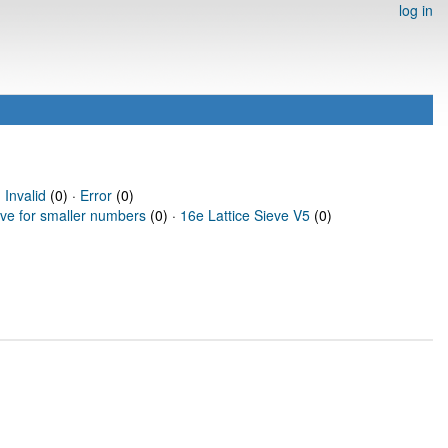
log in
·
Invalid
(0) ·
Error
(0)
eve for smaller numbers
(0) ·
16e Lattice Sieve V5
(0)