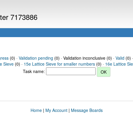
uter 7173886
gress
(0) ·
Validation pending
(0) · Validation inconclusive (0) ·
Valid
(0) 
ce Sieve
(0) ·
15e Lattice Sieve for smaller numbers
(0) ·
16e Lattice Si
Task name:
Home
|
My Account
|
Message Boards