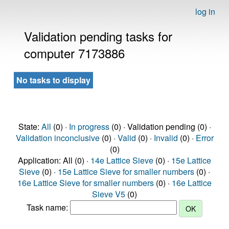
log in
Validation pending tasks for
computer 7173886
No tasks to display
State:
All
(0) ·
In progress
(0) · Validation pending (0) ·
Validation inconclusive
(0) ·
Valid
(0) ·
Invalid
(0) ·
Error
(0)
Application: All (0) ·
14e Lattice Sieve
(0) ·
15e Lattice
Sieve
(0) ·
15e Lattice Sieve for smaller numbers
(0) ·
16e Lattice Sieve for smaller numbers
(0) ·
16e Lattice
Sieve V5
(0)
Task name: