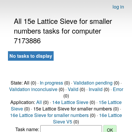
log in
All 15e Lattice Sieve for smaller
numbers tasks for computer
7173886
No tasks to display
State: All (0) ·
In progress
(0) ·
Validation pending
(0) ·
Validation inconclusive
(0) ·
Valid
(0) ·
Invalid
(0) ·
Error
(0)
Application:
All
(0) ·
14e Lattice Sieve
(0) ·
15e Lattice
Sieve
(0) · 15e Lattice Sieve for smaller numbers (0) ·
16e Lattice Sieve for smaller numbers
(0) ·
16e Lattice
Sieve V5
(0)
Task name: