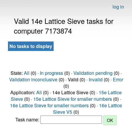
log in
Valid 14e Lattice Sieve tasks for
computer 7173874
No tasks to display
State:
All
(0) ·
In progress
(0) ·
Validation pending
(0) ·
Validation inconclusive
(0) · Valid (0) ·
Invalid
(0) ·
Error
(0)
Application:
All
(0) · 14e Lattice Sieve (0) ·
15e Lattice
Sieve
(0) ·
15e Lattice Sieve for smaller numbers
(0) ·
16e Lattice Sieve for smaller numbers
(0) ·
16e Lattice
Sieve V5
(0)
Task name: