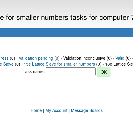
eve for smaller numbers tasks for computer
gress
(0) ·
Validation pending
(0) · Validation inconclusive (0) ·
Valid
(0) 
ce Sieve
(0) ·
15e Lattice Sieve for smaller numbers
(0) · 16e Lattice Si
Task name:
Home
|
My Account
|
Message Boards