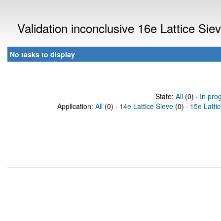
Validation inconclusive 16e Lattice Si
No tasks to display
State:
All
(0) ·
In pro
Application:
All
(0) ·
14e Lattice Sieve
(0) ·
15e Latti