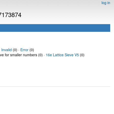
log in
 7173874
·
Invalid
(0) ·
Error
(0)
eve for smaller numbers (0) ·
16e Lattice Sieve V5
(0)