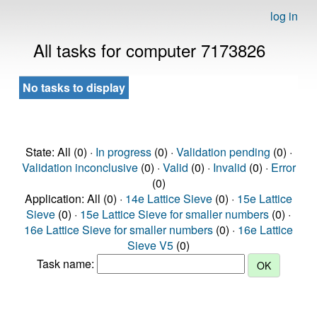
log in
All tasks for computer 7173826
No tasks to display
State: All (0) ·
In progress
(0) ·
Validation pending
(0) ·
Validation inconclusive
(0) ·
Valid
(0) ·
Invalid
(0) ·
Error
(0)
Application: All (0) ·
14e Lattice Sieve
(0) ·
15e Lattice
Sieve
(0) ·
15e Lattice Sieve for smaller numbers
(0) ·
16e Lattice Sieve for smaller numbers
(0) ·
16e Lattice
Sieve V5
(0)
Task name: